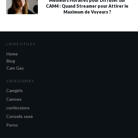
Meilleurs Horaires pour Diffuser sur
CAM4 : Quand Streamer pour Attirer le
Maximum de Voyeurs ?
LIENS UTILES
Home
Blog
Cam Gay
CATEGORIES
Camgirls
Camsex
confessions
Conseils sexe
Porno