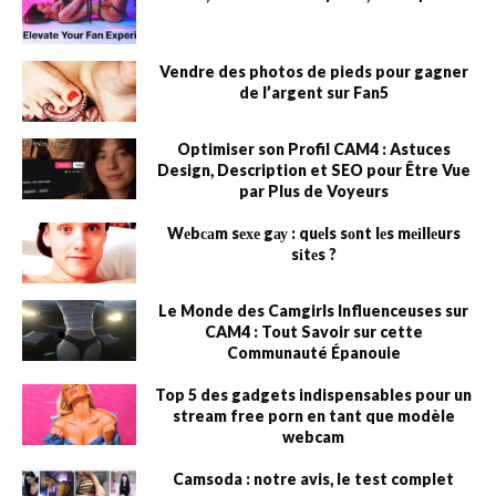
Vendre des photos de pieds pour gagner
de l’argent sur Fan5
Optimiser son Profil CAM4 : Astuces
Design, Description et SEO pour Être Vue
par Plus de Voyeurs
Wеbсаm sехе gау : quеls sоnt lеs mеіllеurs
sіtеs ?
Le Monde des Camgirls Influenceuses sur
CAM4 : Tout Savoir sur cette
Communauté Épanouie
Top 5 des gadgets indispensables pour un
stream free porn en tant que modèle
webcam
Camsoda : notre avis, le test complet